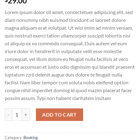
29.00
Lorem ipsum dolor sit amet, consectetuer adipiscing elit, sed
diam nonummy nibh euismod tincidunt ut laoreet dolore
magna aliquam erat volutpat. Ut wisi enim ad minim veniam,
quis nostrud exerci tation ullamcorper suscipit lobortis nisl
ut aliquip ex ea commodo consequat. Duis autem vel eum
iriure dolor in hendrerit in vulputate velit esse molestie
consequat, vel illum dolore eu feugiat nulla facilisis at vero
eros et accumsan et iusto odio dignissim qui blandit praesent
luptatum zzril delenit augue duis dolore te feugait nulla
facilisi. Nam liber tempor cum soluta nobis eleifend option
congue nihil imperdiet doming id quod mazim placerat facer
possim assum. Typi non habent claritatem insitam
Weekend Wine Course quantity
ADD TO CART
Category:
Booking