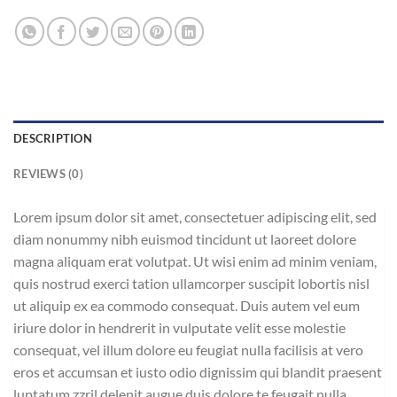
DESCRIPTION
REVIEWS (0)
Lorem ipsum dolor sit amet, consectetuer adipiscing elit, sed
diam nonummy nibh euismod tincidunt ut laoreet dolore
magna aliquam erat volutpat. Ut wisi enim ad minim veniam,
quis nostrud exerci tation ullamcorper suscipit lobortis nisl
ut aliquip ex ea commodo consequat. Duis autem vel eum
iriure dolor in hendrerit in vulputate velit esse molestie
consequat, vel illum dolore eu feugiat nulla facilisis at vero
eros et accumsan et iusto odio dignissim qui blandit praesent
luptatum zzril delenit augue duis dolore te feugait nulla